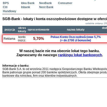
BPS
Idea Bank
NeoBank
Consumer
Citi
Inbank
Nest Bank
Handlowy
SGB-Bank - lokaty i konta oszczędnościowe dostępne w oferci
ostatnie zmiany: 2
okres
dod
pozycja
oprocentowanie
nazwa lokaty
lokaty
konto
Pekao Konto Oszczędnościowe 5,7%
5,70%
Reklama
oszcz.
(+ do 2700 zł bonusów)
W naszej bazie nie ma obecnie lokat tego banku.
Zapraszamy do naszego
rankingu lokat bankowych
.
Informacje o banku
:
SGB-Bank S.A. to od września 2011 następca Gospodarczego Banku Wielkopols
Bank patronuje grupie ponad 200 banków spółdzielczych. Oferta obejmuje produ
bankowe dla rolnictwa, firm oraz klientów indywidualnych.