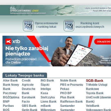
Oprocentowanie
Ranking kont
i ranking lokat
oszczędnościowych
Lokaty Twojego banku
SGB-Bank
Alior Bank
Credit
ING Bank
Noble Bank
Bank Nowy
Agricole
Śląski
PBS w Poznaniu
T-Mobile Usługi
Bank
Deutsche
Inteligo
Pekao
Bankowe
Pocztowy
Bank
Kasa
PKO BP
Toyota Bank
BGŻOptima
Eurobank
Stefczyka
Plus Bank
UniCredit (dawnie
BNP
Facto
Lions Bank
Raiffeisen Bank
Bank)
Paribas
GBS Bank
mBank
Santander
VeloBank
BOŚ
Getin Bank
Millennium
Santander
Volkswagen Bank